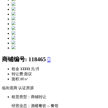
商铺编号:
118465

租金
13333
元/月
转让费
面议
面积
80㎡
临街底商
认证房源
租赁类型：
商铺转让
经营业态：
酒楼餐饮 -- 餐馆