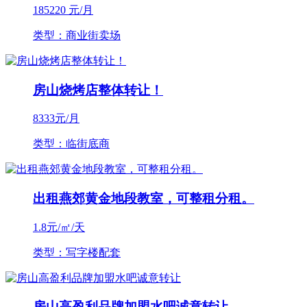
185220
元/月
类型：商业街卖场
房山烧烤店整体转让！
8333
元/月
类型：临街底商
出租燕郊黄金地段教室，可整租分租。
1.8
元/㎡/天
类型：写字楼配套
房山高盈利品牌加盟水吧诚意转让