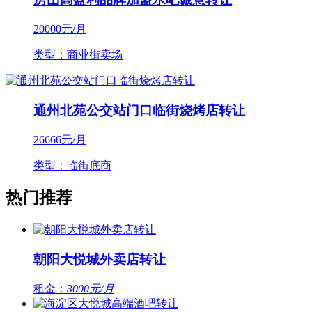
20000
元/月
类型：商业街卖场
通州北苑公交站门口临街烧烤店转让
26666
元/月
类型：临街底商
热门推荐
朝阳大悦城外卖店转让
租金：
3000元/月