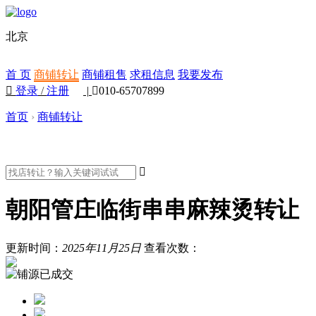
北京
首 页
商铺转让
商铺租售
求租信息
我要发布

登录
/
注册
|

010-65707899
首页
›
商铺转让

朝阳管庄临街串串麻辣烫转让
更新时间：
2025年11月25日
查看次数：