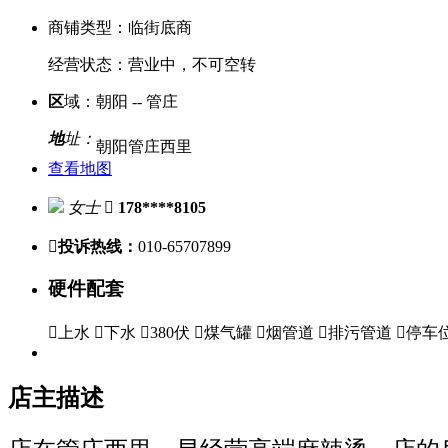
商铺类型：
临街底商
经营状态：
营业中，不可空转
区
域：
朝阳 -- 管庄
地
址：
朝阳管庄西里
查看地图
女士

178****8105

投诉热线：
010-65707899
硬件配套

上水

下水

380伏

煤气罐

烟管道

排污管道

停车
店主描述