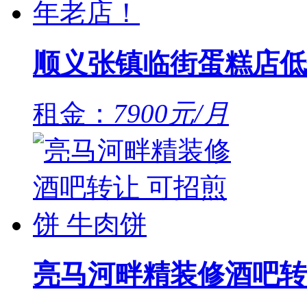
顺义张镇临街蛋糕店低
租金：
7900元/月
亮马河畔精装修酒吧转