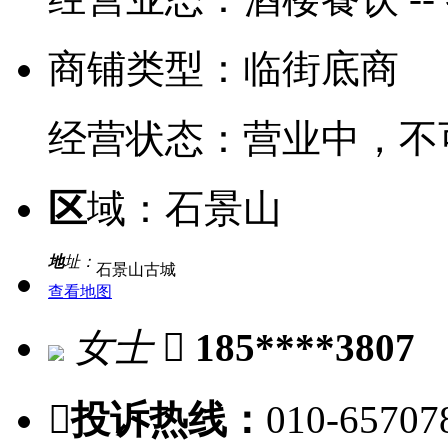
商铺类型：
临街底商
经营状态：
营业中，不
区
域：
石景山
地
址：
石景山古城
查看地图
女士

185****3807

投诉热线：
010-65707