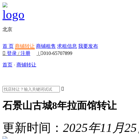
北京
首 页
商铺转让
商铺租售
求租信息
我要发布

登录
/
注册
|

010-65707899
首页
›
商铺转让

石景山古城8年拉面馆转让
更新时间：
2025年11月2