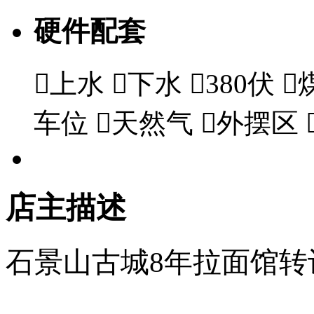
硬件配套

上水

下水

380伏

车位

天然气

外摆区
店主描述
石景山古城8年拉面馆转