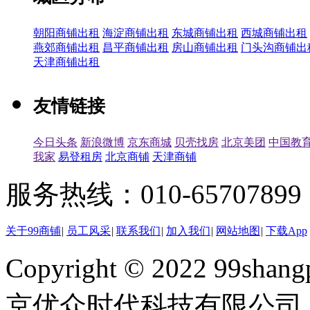
朝阳商铺出租
海淀商铺出租
东城商铺出租
西城商铺出租
燕郊商铺出租
昌平商铺出租
房山商铺出租
门头沟商铺出
天津商铺出租
友情链接
今日头条
新浪微博
京东商城
贝壳找房
北京美团
中国教
我家
易登租房
北京商铺
天津商铺
服务热线：010-65707899（
关于99商铺
|
员工风采
|
联系我们
|
加入我们
|
网站地图
|
下载App
Copyright © 2022 99shangp
京优众时代科技有限公司 