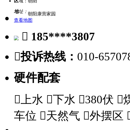
区
域：
朝阳
地
址：
朝阳康营家园
查看地图

185****3807

投诉热线：
010-65707
硬件配套

上水

下水

380伏

车位

天然气

外摆区