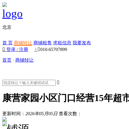
北京
首 页
商铺转让
商铺租售
求租信息
我要发布

登录
/
注册
|

010-65707899
首页
›
商铺转让

康营家园小区门口经营15年超
更新时间：
2026年05月05日
查看次数：