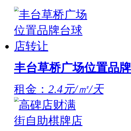
丰台草桥广场位置品牌
租金：
2.4元/㎡/天