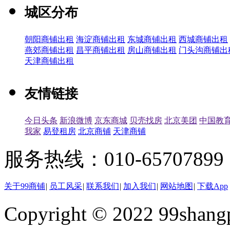
城区分布
朝阳商铺出租
海淀商铺出租
东城商铺出租
西城商铺出租
燕郊商铺出租
昌平商铺出租
房山商铺出租
门头沟商铺出
天津商铺出租
友情链接
今日头条
新浪微博
京东商城
贝壳找房
北京美团
中国教
我家
易登租房
北京商铺
天津商铺
服务热线：010-65707899（
关于99商铺
|
员工风采
|
联系我们
|
加入我们
|
网站地图
|
下载App
Copyright © 2022 99shangp