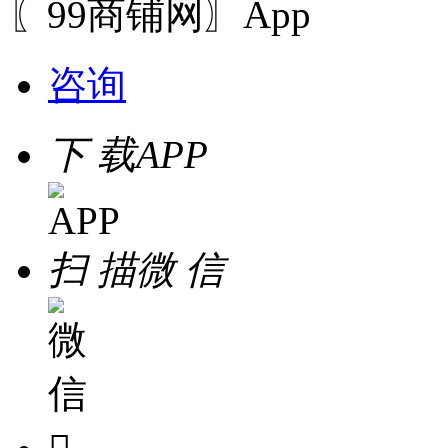
〖99商铺网〗App
咨询
下 载
APP
扫 描
微 信