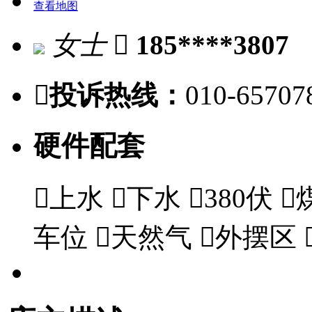
查看地图
女士

185****3807

投诉热线：
010-65707
硬件配套

上水

下水

380伏

车位

天然气

外摆区