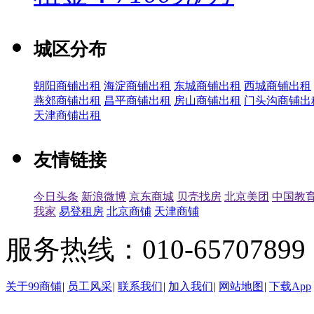
城区分布
朝阳商铺出租
海淀商铺出租
东城商铺出租
西城商铺出租
燕郊商铺出租
昌平商铺出租
房山商铺出租
门头沟商铺出
天津商铺出租
友情链接
今日头条
新浪微博
京东商城
贝壳找房
北京美团
中国教
我家
易登租房
北京商铺
天津商铺
服务热线：010-65707899（
关于99商铺
|
员工风采
|
联系我们
|
加入我们
|
网站地图
|
下载App