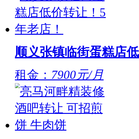
顺义张镇临街蛋糕店低
租金：
7900元/月