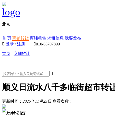
北京
首 页
商铺转让
商铺租售
求租信息
我要发布

登录
/
注册
|

010-65707899
首页
›
商铺转让

顺义日流水八千多临街超市转
更新时间：
2025年11月25日
查看次数：